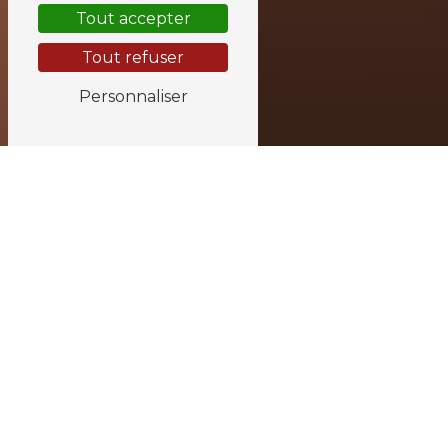
Tout accepter
Tout refuser
Personnaliser
ABRIS PRÈS DE VARENNES-
EN-ARGONNE
Abris à Varennes-en-Argonne :
Trouvez le Meilleur Confort chez
SOMETO
À la recherche d'un abri de qualité à
Varennes-en-Argonne pour protéger
votre espace extérieur des