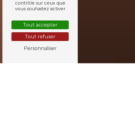
contrôle sur ceux que
vous souhaitez activer
Tout accepter
Tout refuser
Personnaliser
ESCALIERS PRÈS DE
VERDUN
Escaliers à Verdun
La ville de Verdun, située dans la